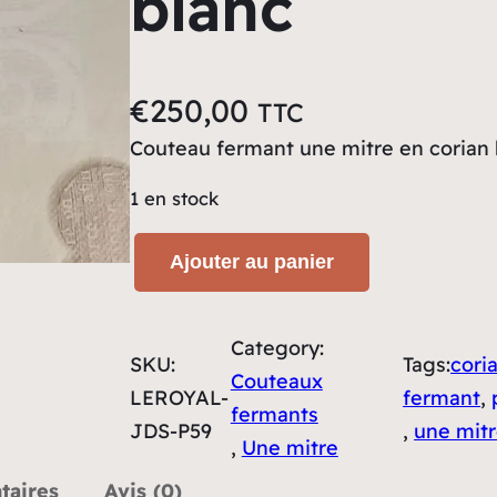
blanc
€
250,00
TTC
Couteau fermant une mitre en corian 
1 en stock
q
Ajouter au panier
u
a
n
Category:
SKU:
Tags:
cori
t
Couteaux
LEROYAL-
fermant
, 
i
fermants
JDS-P59
, 
une mit
t
, 
Une mitre
é
taires
Avis (0)