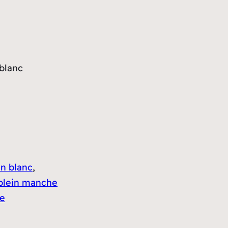
blanc
an blanc
, 
plein manche
re